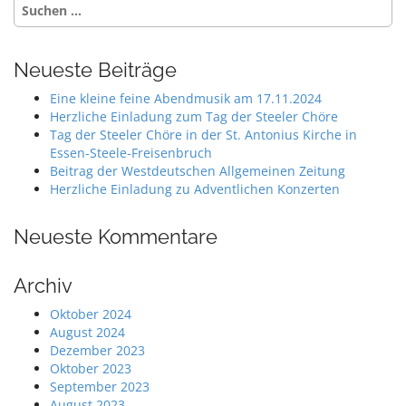
Suche
n
nach:
a
v
Neueste Beiträge
i
Eine kleine feine Abendmusik am 17.11.2024
g
Herzliche Einladung zum Tag der Steeler Chöre
a
Tag der Steeler Chöre in der St. Antonius Kirche in
Essen-Steele-Freisenbruch
t
Beitrag der Westdeutschen Allgemeinen Zeitung
i
Herzliche Einladung zu Adventlichen Konzerten
o
n
Neueste Kommentare
Archiv
Oktober 2024
August 2024
Dezember 2023
Oktober 2023
September 2023
August 2023