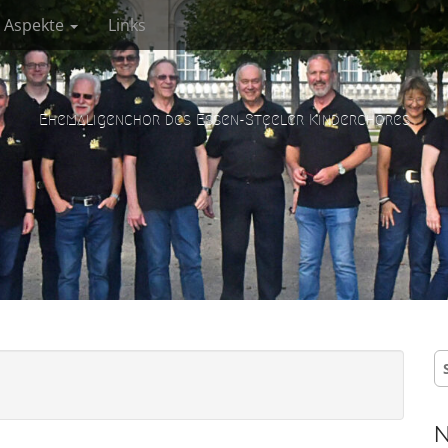
e Aspekte
Links
Ehemaligenchor des Essen-Steeler Kinderchores
S
na
N