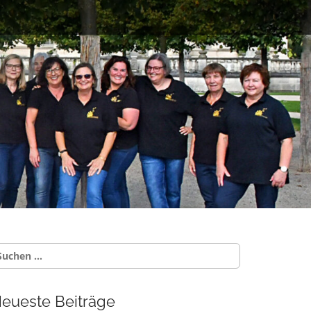
uche
ch:
eueste Beiträge