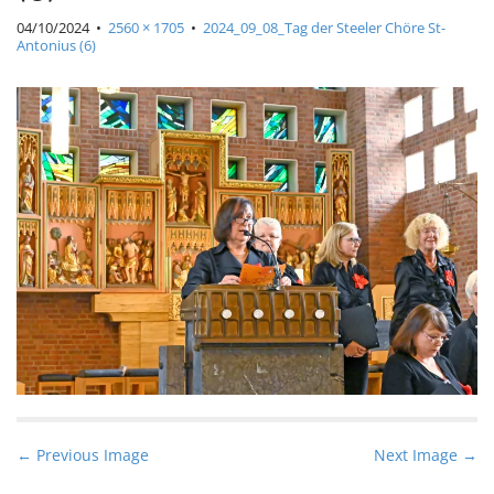
04/10/2024
•
2560 × 1705
•
2024_09_08_Tag der Steeler Chöre St-
Antonius (6)
P
← Previous Image
Next Image →
o