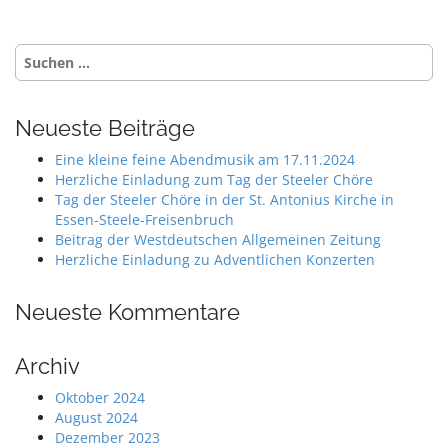
s
t
Suche
n
nach:
a
v
Neueste Beiträge
i
Eine kleine feine Abendmusik am 17.11.2024
g
Herzliche Einladung zum Tag der Steeler Chöre
a
Tag der Steeler Chöre in der St. Antonius Kirche in
Essen-Steele-Freisenbruch
t
Beitrag der Westdeutschen Allgemeinen Zeitung
i
Herzliche Einladung zu Adventlichen Konzerten
o
n
Neueste Kommentare
Archiv
Oktober 2024
August 2024
Dezember 2023