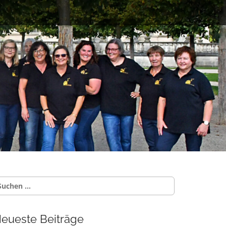
uche
ch:
eueste Beiträge