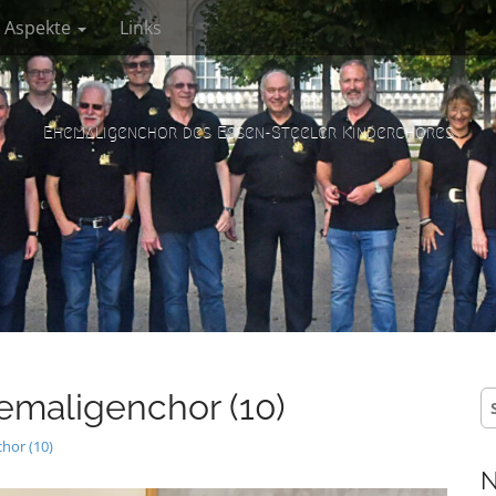
e Aspekte
Links
Ehemaligenchor des Essen-Steeler Kinderchores
emaligenchor (10)
S
na
hor (10)
N