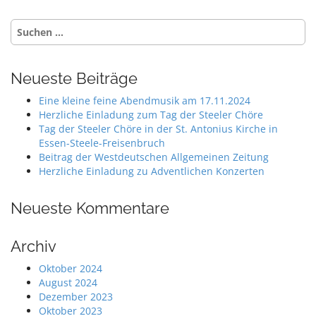
a
Suche
v
nach:
i
g
Neueste Beiträge
a
Eine kleine feine Abendmusik am 17.11.2024
t
Herzliche Einladung zum Tag der Steeler Chöre
i
Tag der Steeler Chöre in der St. Antonius Kirche in
o
Essen-Steele-Freisenbruch
Beitrag der Westdeutschen Allgemeinen Zeitung
n
Herzliche Einladung zu Adventlichen Konzerten
Neueste Kommentare
Archiv
Oktober 2024
August 2024
Dezember 2023
Oktober 2023