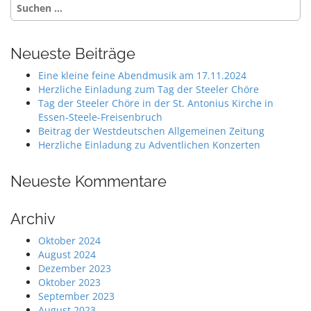
Suche
n
nach:
a
v
Neueste Beiträge
i
Eine kleine feine Abendmusik am 17.11.2024
g
Herzliche Einladung zum Tag der Steeler Chöre
a
Tag der Steeler Chöre in der St. Antonius Kirche in
Essen-Steele-Freisenbruch
t
Beitrag der Westdeutschen Allgemeinen Zeitung
i
Herzliche Einladung zu Adventlichen Konzerten
o
n
Neueste Kommentare
Archiv
Oktober 2024
August 2024
Dezember 2023
Oktober 2023
September 2023
August 2023