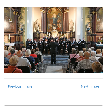
P
← Previous Image
Next Image →
o
s
t