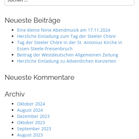
n
nach:
a
v
Neueste Beiträge
i
Eine kleine feine Abendmusik am 17.11.2024
g
Herzliche Einladung zum Tag der Steeler Chöre
a
Tag der Steeler Chöre in der St. Antonius Kirche in
Essen-Steele-Freisenbruch
t
Beitrag der Westdeutschen Allgemeinen Zeitung
i
Herzliche Einladung zu Adventlichen Konzerten
o
n
Neueste Kommentare
Archiv
Oktober 2024
August 2024
Dezember 2023
Oktober 2023
September 2023
August 2023