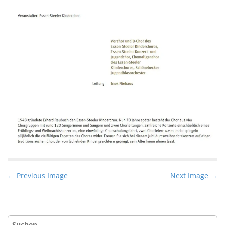
P
← Previous Image
Next Image →
o
s
t
Suche